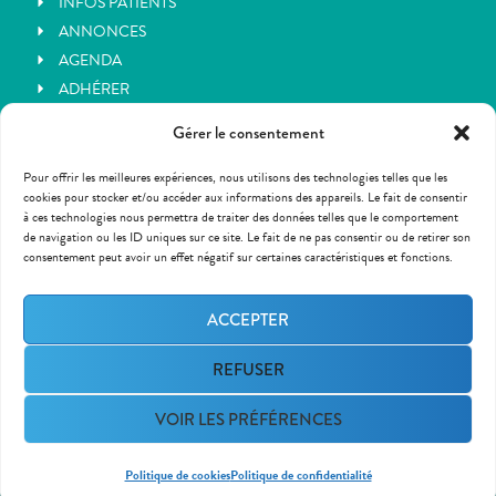
INFOS PATIENTS
ANNONCES
AGENDA
ADHÉRER
CONTACT
Gérer le consentement
Contact
Pour offrir les meilleures expériences, nous utilisons des technologies telles que les
07 89 49 76 16
cookies pour stocker et/ou accéder aux informations des appareils. Le fait de consentir
à ces technologies nous permettra de traiter des données telles que le comportement
contact@cptsyzeron.fr
de navigation ou les ID uniques sur ce site. Le fait de ne pas consentir ou de retirer son
consentement peut avoir un effet négatif sur certaines caractéristiques et fonctions.
40 avenue de la Table de Pierre
69340 Francheville Bel Air
ACCEPTER
NOUS ÉCRIRE
REFUSER
VOIR LES PRÉFÉRENCES
Mentions légales
–
Politique de confidentialité
Politique de cookies
Politique de confidentialité
Site web réalisé en France, par
Romain VERICEL – Studio PRINT WEB PHOTO VIDEO